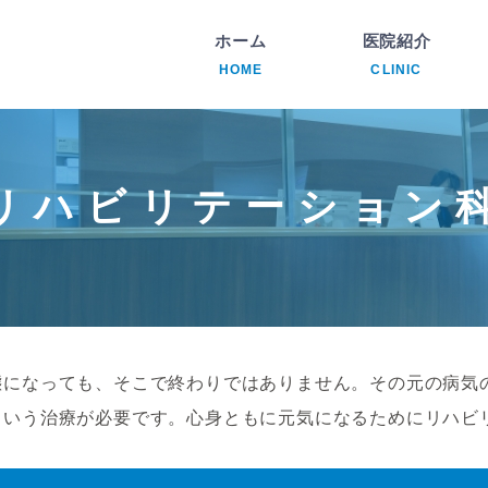
ホーム
医院紹介
HOME
CLINIC
内
透
リハビリテーション
腎
循
リ
態になっても、そこで終わりではありません。その元の病気
という治療が必要です。心身ともに元気になるためにリハビ