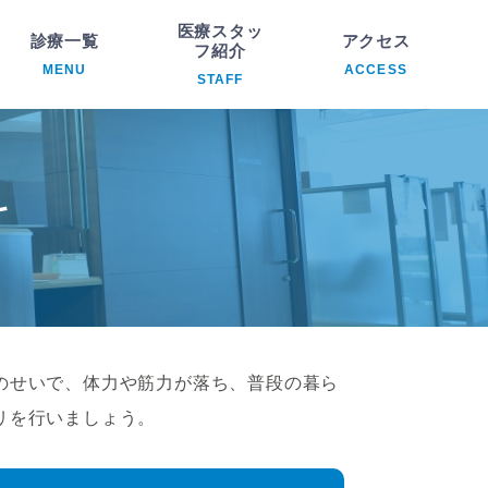
医療スタッ
診療一覧
アクセス
フ紹介
MENU
ACCESS
STAFF
科
院長紹介
析内科
医療スタッフ紹介
科
臓内科
環器内科
ハビリテーション科
のせいで、体力や筋力が落ち、普段の暮ら
リを行いましょう。