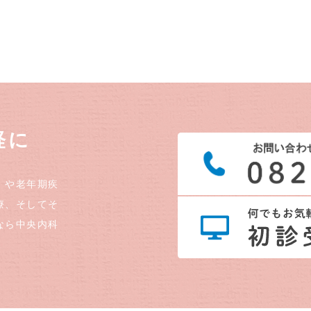
軽に
）や老年期疾
療、そしてそ
なら中央内科