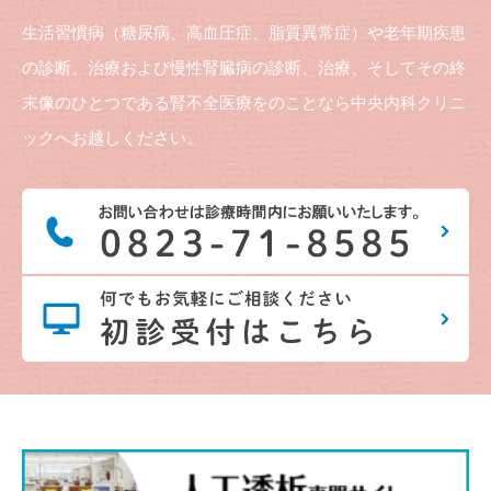
生活習慣病（糖尿病、高血圧症、脂質異常症）や老年期疾患
の診断、治療および慢性腎臓病の診断、治療、そしてその終
末像のひとつである腎不全医療をのことなら中央内科クリニ
ックへお越しください。