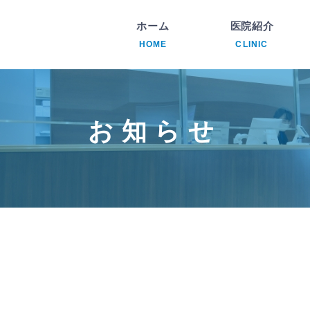
ホーム
医院紹介
HOME
CLINIC
内
透
お知らせ
腎
循
リ