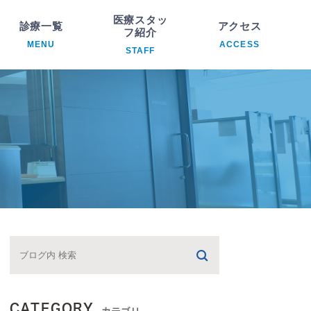
医療スタッ
診療一覧
アクセス
フ紹介
MENU
ACCESS
STAFF
科
院長紹介
析内科
医療スタッフ紹介
臓内科
環器内科
ハビリテーション科
CATEGORY