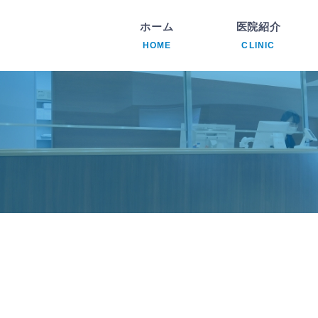
ホーム
医院紹介
HOME
CLINIC
内
透
腎
循
リ