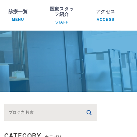
医療スタッ
診療一覧
アクセス
フ紹介
MENU
ACCESS
STAFF
科
院長紹介
析内科
医療スタッフ紹介
臓内科
環器内科
ハビリテーション科
CATEGORY