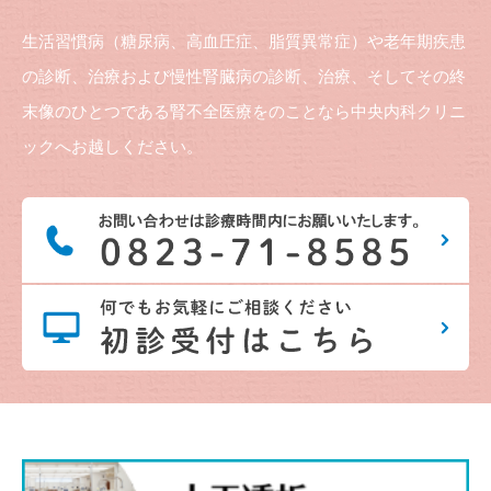
生活習慣病（糖尿病、高血圧症、脂質異常症）や老年期疾患
の診断、治療および慢性腎臓病の診断、治療、そしてその終
末像のひとつである腎不全医療をのことなら中央内科クリニ
ックへお越しください。