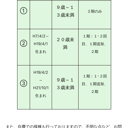
９歳～１
➀
２期のみ
３歳未満
H7/4/2～
１期：１･２回
２０歳未
②
H19/4/1
目、１期追加、
満
生まれ
２期
H19/4/2
１期：１･２回
９歳～１
～
③
目、１期追加、
３歳未満
H21/10/1
２期
生まれ
また、自費での接種も行っておりますので、不明な点など、お問