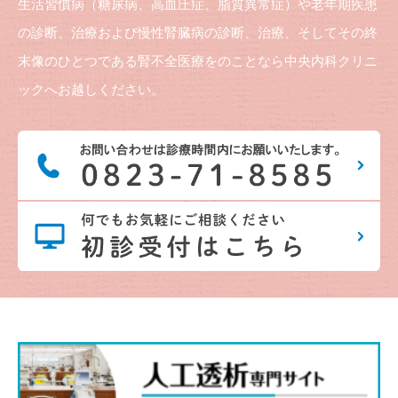
生活習慣病（糖尿病、高血圧症、脂質異常症）や老年期疾患
の診断、治療および慢性腎臓病の診断、治療、そしてその終
末像のひとつである腎不全医療をのことなら中央内科クリニ
ックへお越しください。