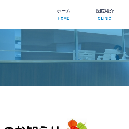
ホーム
医院紹介
HOME
CLINIC
内
透
腎
循
リ