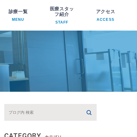
医療スタッ
診療一覧
アクセス
フ紹介
MENU
ACCESS
STAFF
科
院長紹介
析内科
医療スタッフ紹介
臓内科
環器内科
ハビリテーション科
CATEGORY