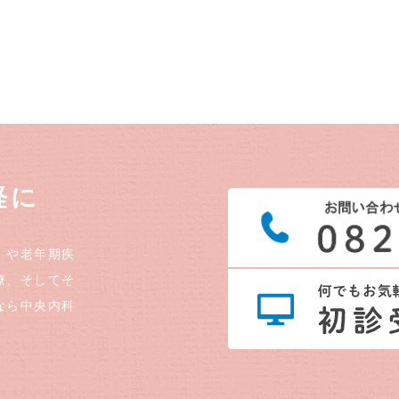
軽に
）や老年期疾
療、そしてそ
なら中央内科