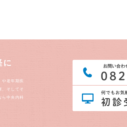
軽に
）や老年期疾
療、そしてそ
なら中央内科