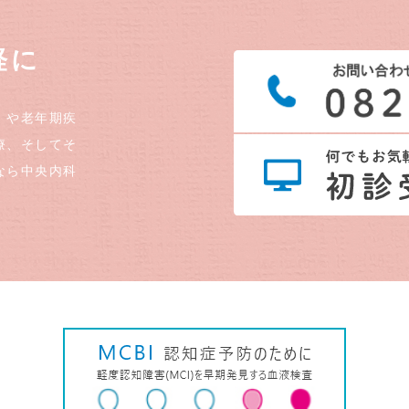
軽に
）や老年期疾
療、そしてそ
なら中央内科