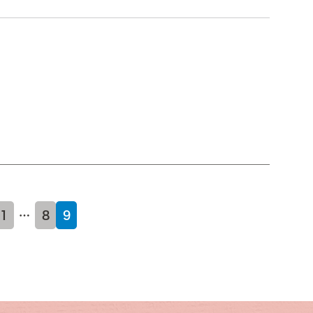
1
…
8
9