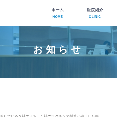
ホーム
医院紹介
HOME
CLINIC
内
透
お知らせ
腎
循
リ
造している２社のうち、１社のワクチンの製造が停止した影