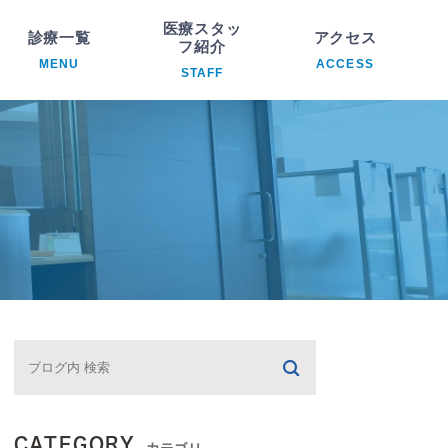
医療スタッ
診療一覧
アクセス
フ紹介
MENU
ACCESS
STAFF
科
院長紹介
析内科
医療スタッフ紹介
臓内科
環器内科
ハビリテーション科
CATEGORY